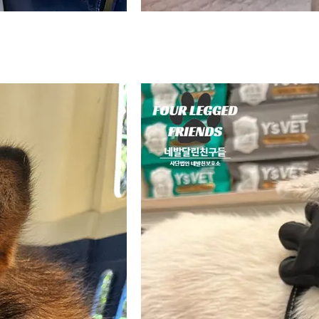

📌성격 :