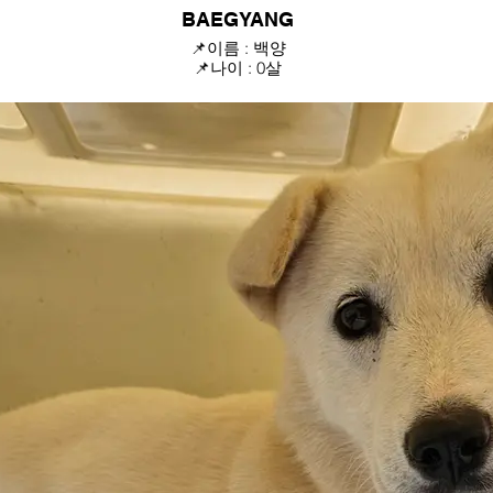
BAEGYANG
📌이름 : 백양
📌나이 : 0살
📌성별 : 남아
📌몸무게 : 8kg
성격 : 활발한 성격에 사람을 좋아하며, 산책을 좋아하는 멋진 친구에요
혼자 떠도는 것을 발견하여 구조되었지만 시보호소에서 안락사 위기에 
[국내입양문의]
카톡 : ggrg1877
H.P : 010-8794-3173