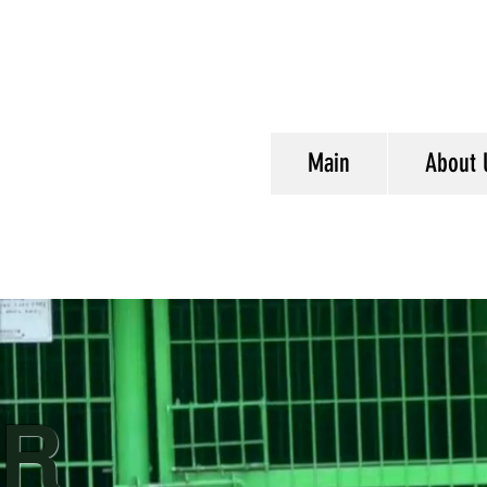
Main
About 
UR