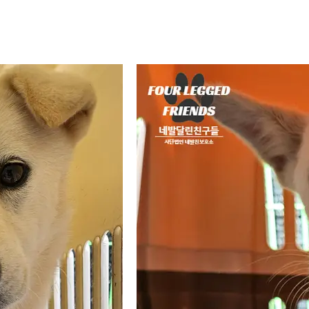
!

놓여 구조가 된 친구