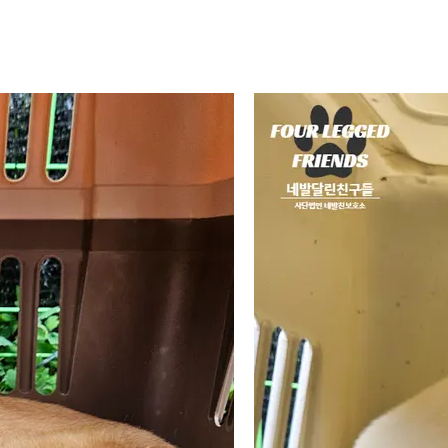
양이에요🐱
📌
 구조했어요
📌사연 : 야산에 