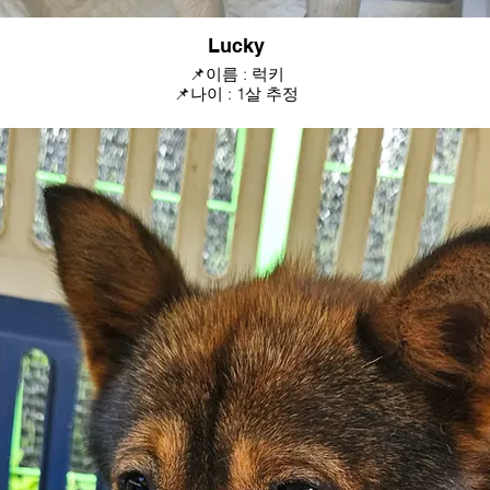
Lucky
📌이름 : 럭키
📌나이 : 1살 추정
📌성별 : 여아
📌몸무게 : 7~10kg
📌사연 : 파주 도살장에서 구조
성격 : 굳게 닫혀 있던 마음의 문을 열고 있으며, 친구들이랑 잘지내요
✨접종.중성화 완료✨
[국내입양문의]
카톡 : ggrg1877
H.P : 010-8794-3173